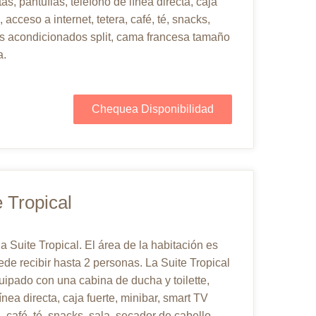
as, pantuflas, teléfono de línea directa, caja
 acceso a internet, tetera, café, té, snacks,
res acondicionados split, cama francesa tamaño
a.
Chequea Disponibilidad
e Tropical
Suite Tropical. El área de la habitación es
e recibir hasta 2 personas. La Suite Tropical
uipado con una cabina de ducha y toilette,
ínea directa, caja fuerte, minibar, smart TV
, café, té, snacks, sala, secador de cabello,