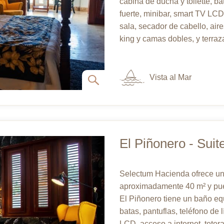
cabina de ducha y toilette, bat
fuerte, minibar, smart TV LCD,
sala, secador de cabello, ai
king y camas dobles, y terraz
Vista al Mar
El Piñonero - Suit
Selectum Hacienda ofrece una 
aproximadamente 40 m² y pued
El Piñonero tiene un baño eq
batas, pantuflas, teléfono de l
LCD, acceso a internet, tetera